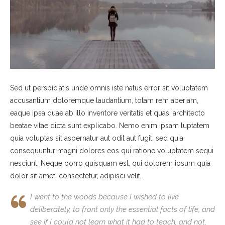
Sed ut perspiciatis unde omnis iste natus error sit voluptatem
accusantium doloremque laudantium, totam rem aperiam,
eaque ipsa quae ab illo inventore veritatis et quasi architecto
beatae vitae dicta sunt explicabo. Nemo enim ipsam luptatem
quia voluptas sit aspernatur aut odit aut fugit, sed quia
consequuntur magni dolores eos qui ratione voluptatem sequi
nesciunt. Neque porro quisquam est, qui dolorem ipsum quia
dolor sit amet, consectetur, adipisci velit.
I went to the woods because I wished to live
deliberately, to front only the essential facts of life, and
see if I could not learn what it had to teach, and not,