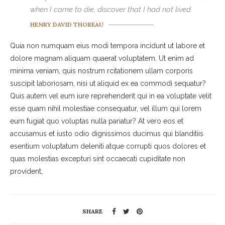
when I came to die, discover that I had not lived.
HENRY DAVID THOREAU
Quia non numquam eius modi tempora incidunt ut labore et
dolore magnam aliquam quaerat voluptatem. Ut enim ad
minima veniam, quis nostrum rcitationem ullam corporis
suscipit laboriosam, nisi ut aliquid ex ea commodi sequatur?
Quis autem vel eum iure reprehenderit qui in ea voluptate velit
esse quam nihil molestiae consequatur, vel illum qui lorem
eum fugiat quo voluptas nulla pariatur? At vero eos et
accusamus et iusto odio dignissimos ducimus qui blanditiis
esentium voluptatum deleniti atque corrupti quos dolores et
quas molestias excepturi sint occaecati cupiditate non
provident,
SHARE