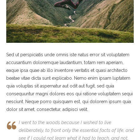
Sed ut perspiciatis unde omnis iste natus error sit voluptatem
accusantium doloremque laudantium, totam rem aperiam,
eaque ipsa quae ab illo inventore veritatis et quasi architecto
beatae vitae dicta sunt explicabo. Nemo enim ipsam luptatem
quia voluptas sit aspernatur aut odit aut fugit, sed quia
consequuntur magni dolores eos qui ratione voluptatem sequi
nesciunt. Neque porro quisquam est, qui dolorem ipsum quia
dolor sit amet, consectetur, adipisci velit.
I went to the woods because I wished to live
deliberately, to front only the essential facts of life, and
see if I could not learn what it had to teach, and not,