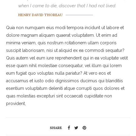
when I came to die, discover that I had not lived.
HENRY DAVID THOREAU
Quia non numquam eius modi tempora incidunt ut labore et
dolore magnam aliquam quaerat voluptatem. Ut enim ad
minima veniam, quis nostrum rcitationem ullam corporis
suscipit laboriosam, nisi ut aliquid ex ea commodi sequatur?
Quis autem vel eum iure reprehenderit qui in ea voluptate velit
esse quam nihil molestiae consequatur, vel illum qui lorem
eum fugiat quo voluptas nulla pariatur? At vero eos et
accusamus et iusto odio dignissimos ducimus qui blanditiis
esentium voluptatum deleniti atque corrupti quos dolores et
quas molestias excepturi sint occaecati cupiditate non
provident,
SHARE